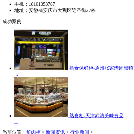
手机：18101353787
地址：安徽省安庆市大观区近圣街27栋
成功案例
熟食保鲜柜-通州张家湾周黑鸭
...
熟食柜-天津武清美味食品
...
当前位置：
鲜肉柜
>
新闻资讯
>
行业新闻
>